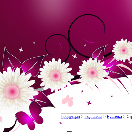
Продукция
>
Под заказ
>
Русалка
> Ст