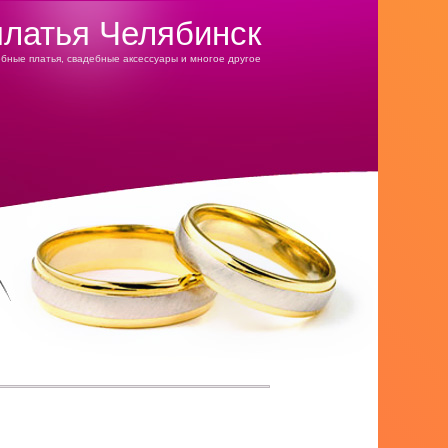
латья Челябинск
бные платья, свадебные аксессуары и многое другое