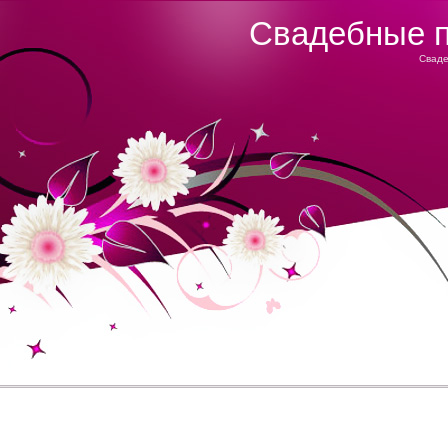
Свадебные п
Сваде