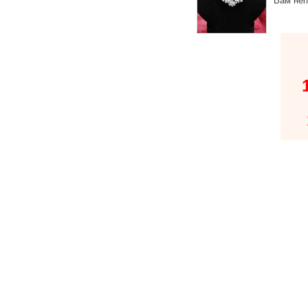
Вам неп
В