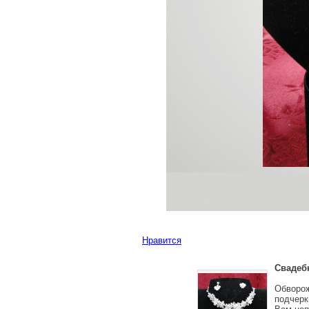
Нравится
Свадеб
Обворож
подчерк