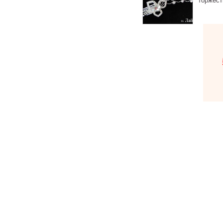
торжест
В