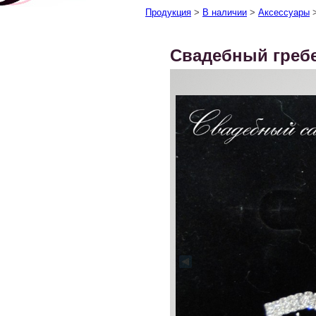
Продукция
>
В наличии
>
Аксессуары
Свадебный греб