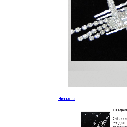
Нравится
Свадеб
Обворож
создать