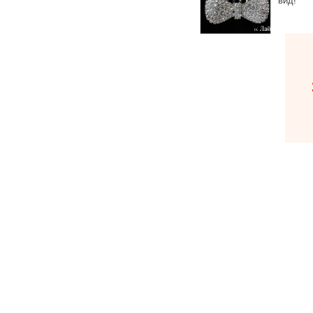
вид!
В