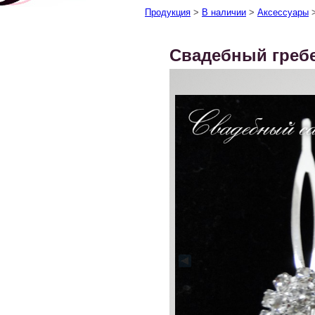
Продукция
>
В наличии
>
Аксессуары
Свадебный греб