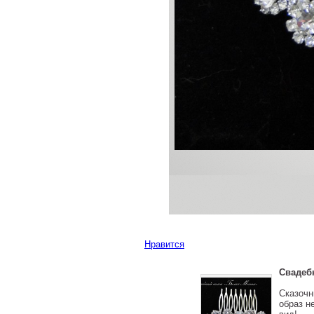
Нравится
Свадеб
Сказочн
образ н