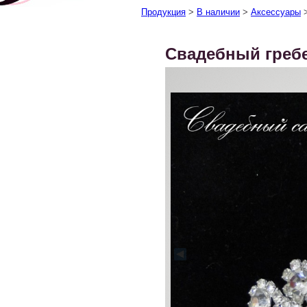
Продукция
>
В наличии
>
Аксессуары
Свадебный греб